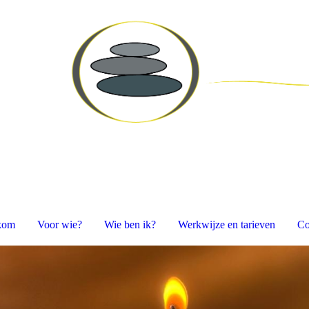
P
kom
Voor wie?
Wie ben ik?
Werkwijze en tarieven
Co